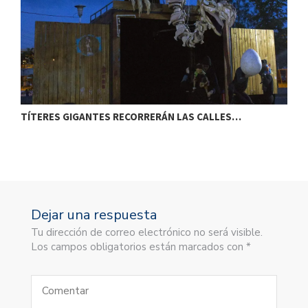
TÍTERES GIGANTES RECORRERÁN LAS CALLES…
T
Dejar una respuesta
Tu dirección de correo electrónico no será visible.
Los campos obligatorios están marcados con *