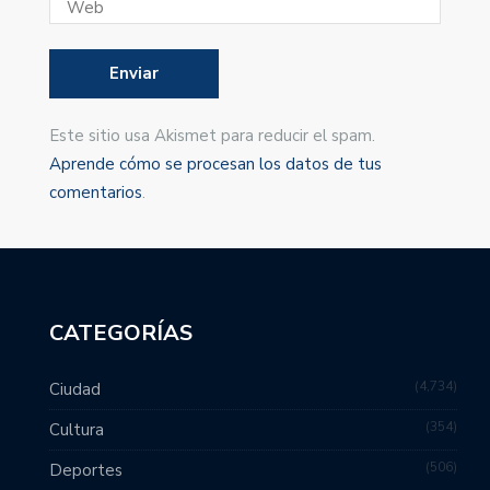
Este sitio usa Akismet para reducir el spam.
Aprende cómo se procesan los datos de tus
comentarios
.
CATEGORÍAS
4,734
Ciudad
354
Cultura
506
Deportes