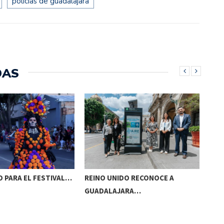
policias de guadalajara
DAS
 PARA EL FESTIVAL…
REINO UNIDO RECONOCE A
NAA
GUADALAJARA…
AC