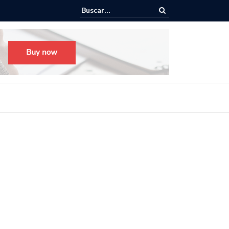
o para el Festival Desfile Día de Muertos 2025 en Guadalajara