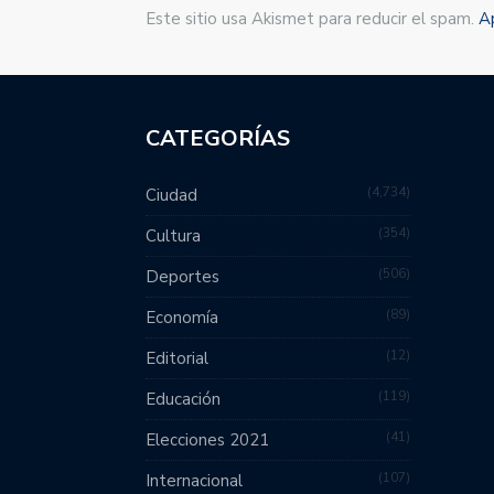
Este sitio usa Akismet para reducir el spam.
A
CATEGORÍAS
4,734
Ciudad
354
Cultura
506
Deportes
89
Economía
12
Editorial
119
Educación
41
Elecciones 2021
107
Internacional