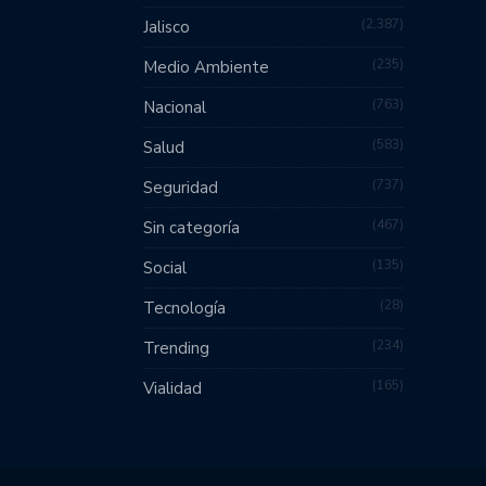
2,387
Jalisco
235
Medio Ambiente
763
Nacional
583
Salud
737
Seguridad
467
Sin categoría
135
Social
28
Tecnología
234
Trending
165
Vialidad