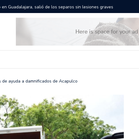
rán las calles de Guadalajara: aparta la fecha
Todo list
s de ayuda a damnificados de Acapulco