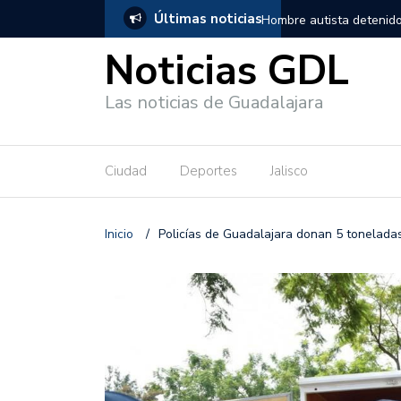
Últimas noticias
, salió de los separos sin lesiones graves
Títeres gigantes recorre
Noticias GDL
Las noticias de Guadalajara
Ciudad
Deportes
Jalisco
Inicio
/
Policías de Guadalajara donan 5 tonelada