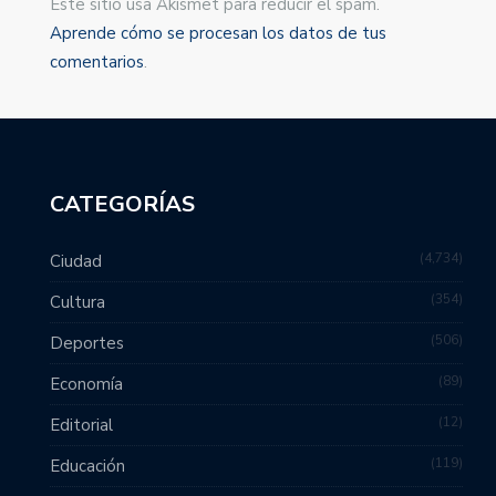
Este sitio usa Akismet para reducir el spam.
Aprende cómo se procesan los datos de tus
comentarios
.
CATEGORÍAS
4,734
Ciudad
354
Cultura
506
Deportes
89
Economía
12
Editorial
119
Educación