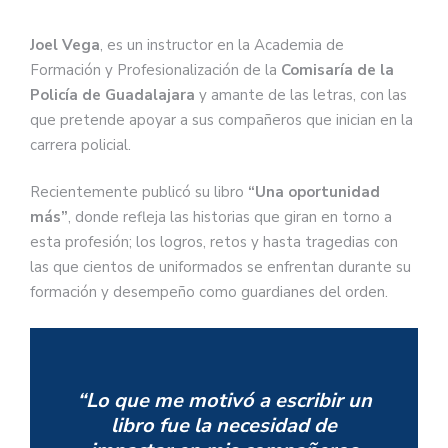
Joel Vega
, es un instructor en la Academia de
Formación y Profesionalización de la
Comisaría de la
Policía de Guadalajara
y amante de las letras, con las
que pretende apoyar a sus compañeros que inician en la
carrera policial.
Recientemente publicó su libro
“Una oportunidad
más”
, donde refleja las historias que giran en torno a
esta profesión; los logros, retos y hasta tragedias con
las que cientos de uniformados se enfrentan durante su
formación y desempeño como guardianes del orden.
“Lo que me motivó a escribir un
libro fue la necesidad de