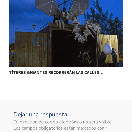
TÍTERES GIGANTES RECORRERÁN LAS CALLES…
T
Dejar una respuesta
Tu dirección de correo electrónico no será visible.
Los campos obligatorios están marcados con *