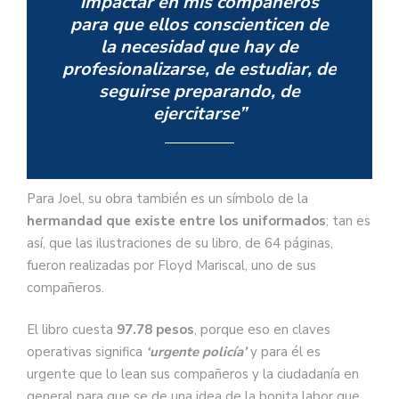
impactar en mis compañeros
para que ellos conscienticen de
la necesidad que hay de
profesionalizarse, de estudiar, de
seguirse preparando, de
ejercitarse”
Para Joel, su obra también es un símbolo de la
hermandad que existe entre los uniformados
; tan es
así, que las ilustraciones de su libro, de 64 páginas,
fueron realizadas por Floyd Mariscal, uno de sus
compañeros.
El libro cuesta
97.78 pesos
, porque eso en claves
operativas significa
‘urgente policía’
y para él es
urgente que lo lean sus compañeros y la ciudadanía en
general para que se de una idea de la bonita labor que