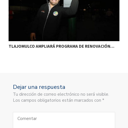
TLAJOMULCO AMPLIARÁ PROGRAMA DE RENOVACIÓN…
T
Dejar una respuesta
Tu dirección de correo electrónico no será visible.
Los campos obligatorios están marcados con *