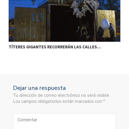
TÍTERES GIGANTES RECORRERÁN LAS CALLES…
T
Dejar una respuesta
Tu dirección de correo electrónico no será visible.
Los campos obligatorios están marcados con *