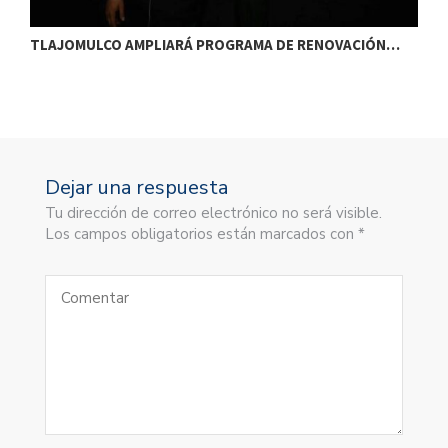
TLAJOMULCO AMPLIARÁ PROGRAMA DE RENOVACIÓN…
T
Dejar una respuesta
Tu dirección de correo electrónico no será visible.
Los campos obligatorios están marcados con *