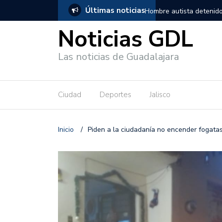
Últimas noticias
, salió de los separos sin lesiones graves
Títeres gigantes recorre
Noticias GDL
Las noticias de Guadalajara
Ciudad
Deportes
Jalisco
Inicio
/
Piden a la ciudadanía no encender fogatas n