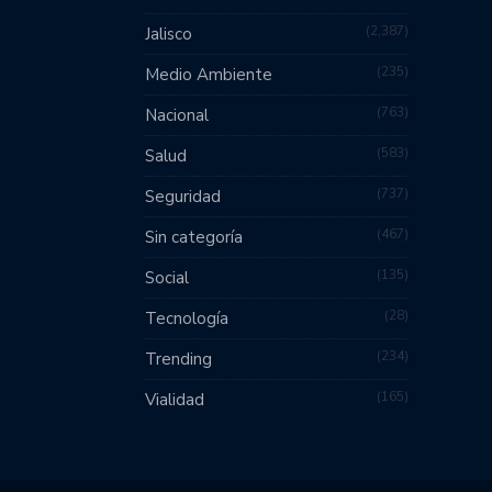
2,387
Jalisco
235
Medio Ambiente
763
Nacional
583
Salud
737
Seguridad
467
Sin categoría
135
Social
28
Tecnología
234
Trending
165
Vialidad