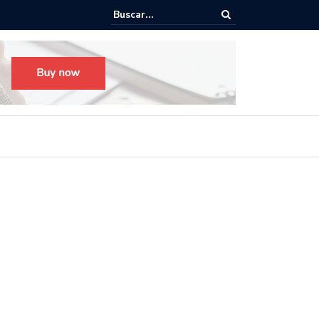
o para el Festival Desfile Día de Muertos 2025 en Guadalajara