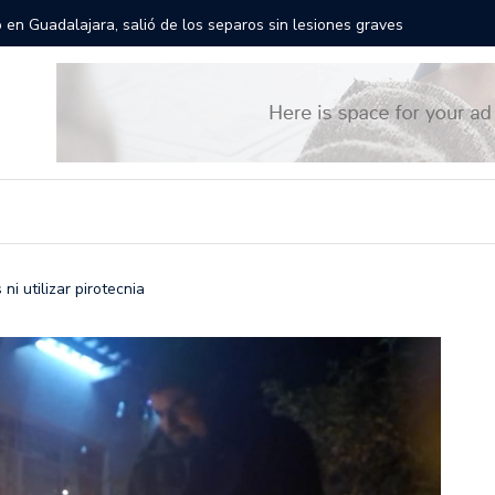
rán las calles de Guadalajara: aparta la fecha
Todo list
i utilizar pirotecnia