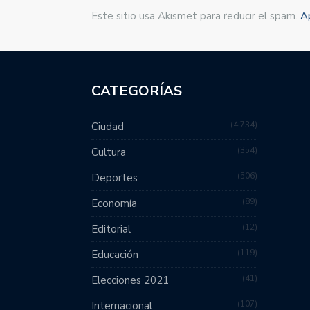
Este sitio usa Akismet para reducir el spam.
A
CATEGORÍAS
4,734
Ciudad
354
Cultura
506
Deportes
89
Economía
12
Editorial
119
Educación
41
Elecciones 2021
107
Internacional