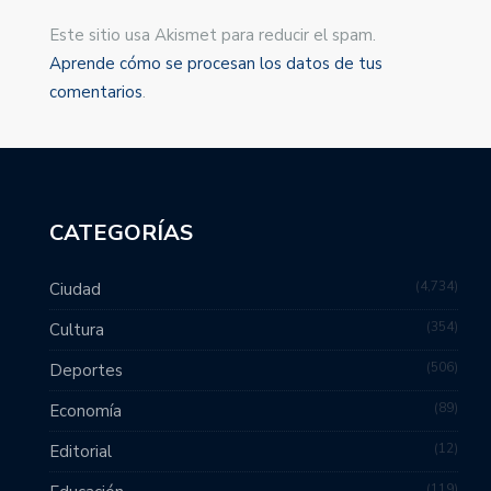
Este sitio usa Akismet para reducir el spam.
Aprende cómo se procesan los datos de tus
comentarios
.
CATEGORÍAS
4,734
Ciudad
354
Cultura
506
Deportes
89
Economía
12
Editorial
119