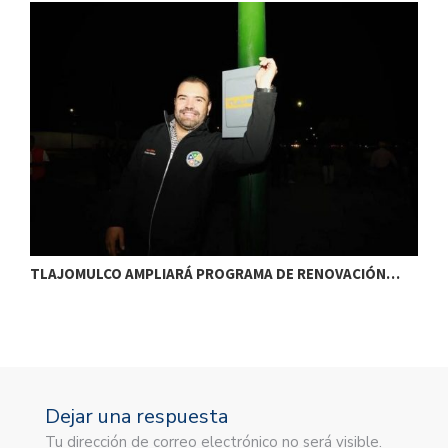
TLAJOMULCO AMPLIARÁ PROGRAMA DE RENOVACIÓN…
T
Dejar una respuesta
Tu dirección de correo electrónico no será visible.