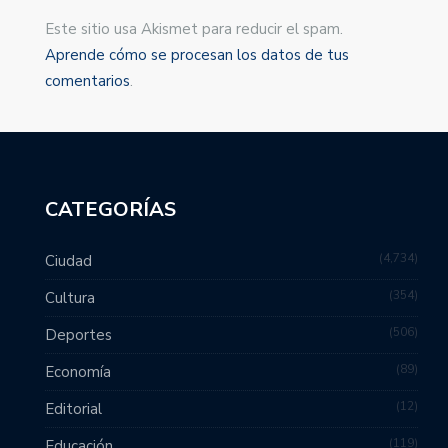
Este sitio usa Akismet para reducir el spam.
Aprende cómo se procesan los datos de tus
comentarios
.
CATEGORÍAS
4,734
Ciudad
354
Cultura
506
Deportes
89
Economía
12
Editorial
119
Educación