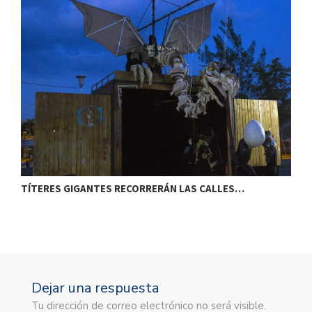
TÍTERES GIGANTES RECORRERÁN LAS CALLES…
T
Dejar una respuesta
Tu dirección de correo electrónico no será visible.