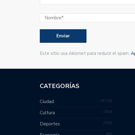
Este sitio usa Akismet para reducir el spam.
A
CATEGORÍAS
4,734
Ciudad
354
Cultura
506
Deportes
89
Economía