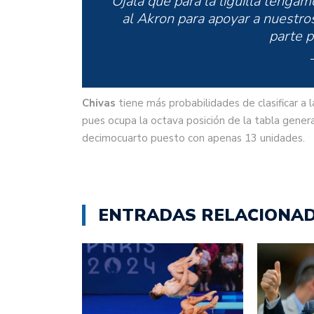
Ojalá que para la liguilla tengamo
al Akron para apoyar a nuestr
parte p
Chivas
tiene más probabilidades de clasificar a 
pues ocupa la octava posición de la tabla gener
decimocuarto puesto con apenas 13 unidades.
ENTRADAS RELACIONA