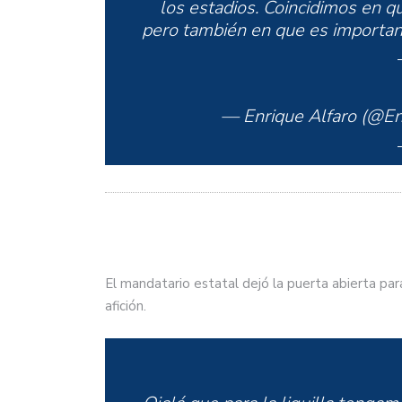
los estadios. Coincidimos en q
pero también en que es important
— Enrique Alfaro (@En
El mandatario estatal dejó la puerta abierta par
afición.