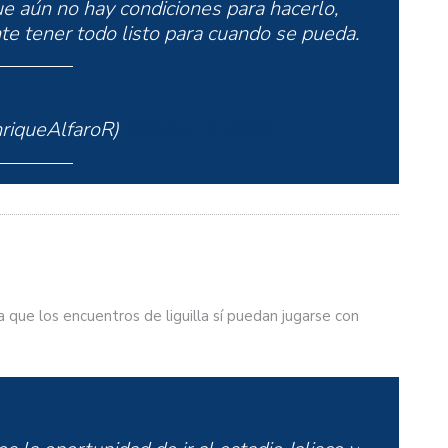
ue aún no hay condiciones para hacerlo,
e tener todo listo para cuando se pueda.
riqueAlfaroR)
October 7, 2020
a que los encuentros de liguilla sí puedan jugarse con