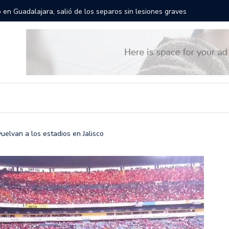
rán las calles de Guadalajara: aparta la fecha
Todo list
uelvan a los estadios en Jalisco