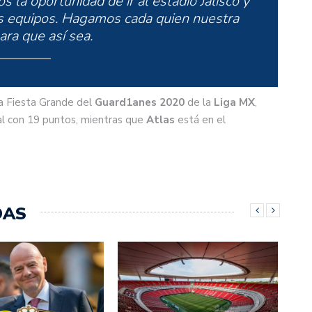
s la oportunidad de ir al estadio Jalisco y
os equipos. Hagamos cada quien nuestra
ara que así sea.
la Fiesta Grande del
Guard1anes
2020
de la
Liga MX
,
al con 19 puntos, mientras que
Atlas
está en el
DAS