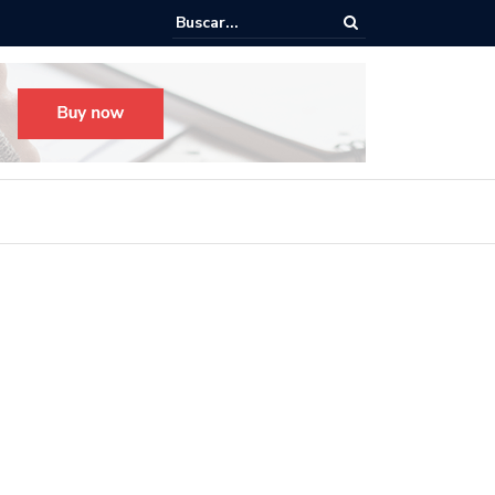
o para el Festival Desfile Día de Muertos 2025 en Guadalajara