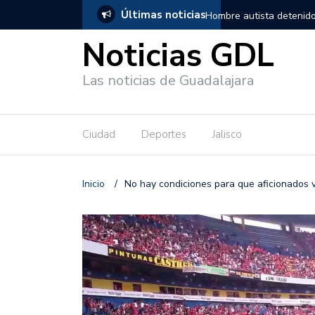
Últimas noticias
, salió de los separos sin lesiones graves
Títeres gigantes recorre
Noticias GDL
Las noticias de Guadalajara
Ciudad
Deportes
Jalisco
Inicio
/
No hay condiciones para que aficionados v