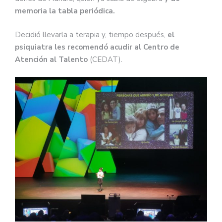
memoria la tabla periódica.
Decidió llevarla a terapia y, tiempo después,
el
psiquiatra les recomendó acudir al Centro de
Atención al Talento
(CEDAT).