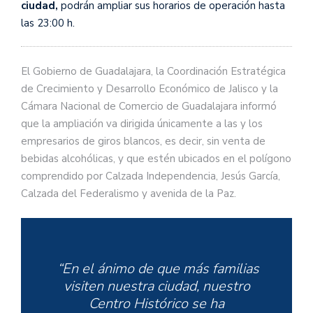
ciudad,
podrán ampliar sus horarios de operación hasta
las 23:00 h.
El Gobierno de Guadalajara, la Coordinación Estratégica
de Crecimiento y Desarrollo Económico de Jalisco y la
Cámara Nacional de Comercio de Guadalajara informó
que la ampliación va dirigida únicamente a las y los
empresarios de giros blancos, es decir, sin venta de
bebidas alcohólicas, y que estén ubicados en el polígono
comprendido por Calzada Independencia, Jesús García,
Calzada del Federalismo y avenida de la Paz.
“En el ánimo de que más familias
visiten nuestra ciudad, nuestro
Centro Histórico se ha