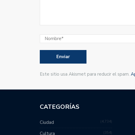
Este sitio usa Akismet para reducir el spam.
A
CATEGORÍAS
4,734
Ciudad
354
Cultura