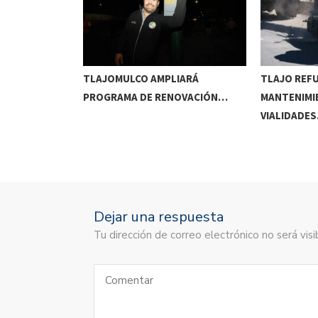
RRIDOS
TLAJOMULCO AMPLIARÁ
TLAJO REF
UITOS…
PROGRAMA DE RENOVACIÓN…
MANTENIMI
VIALIDADE
Dejar una respuesta
Tu dirección de correo electrónico no será vi