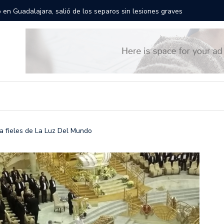
rán las calles de Guadalajara: aparta la fecha
Todo list
a fieles de La Luz Del Mundo