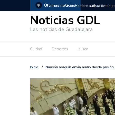
Últimas noticias
, salió de los separos sin lesiones graves
Títeres gigantes recorre
Noticias GDL
Las noticias de Guadalajara
Ciudad
Deportes
Jalisco
Inicio
/
Naasón Joaquín envía audio desde prisión 