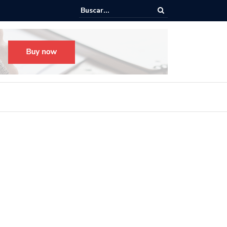
o para el Festival Desfile Día de Muertos 2025 en Guadalajara