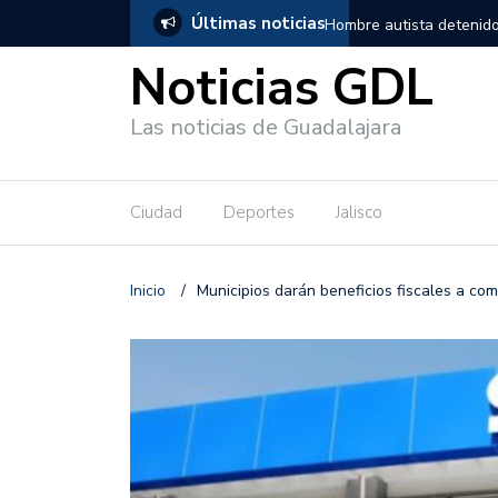
Últimas noticias
a, salió de los separos sin lesiones graves
Títeres gigantes recorr
Noticias GDL
Las noticias de Guadalajara
Ciudad
Deportes
Jalisco
Inicio
/
Municipios darán beneficios fiscales a co