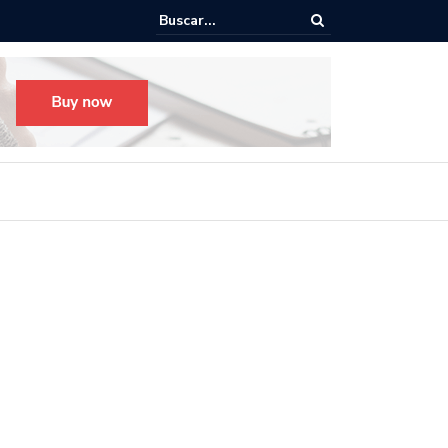
to para el Festival Desfile Día de Muertos 2025 en Guadalajara