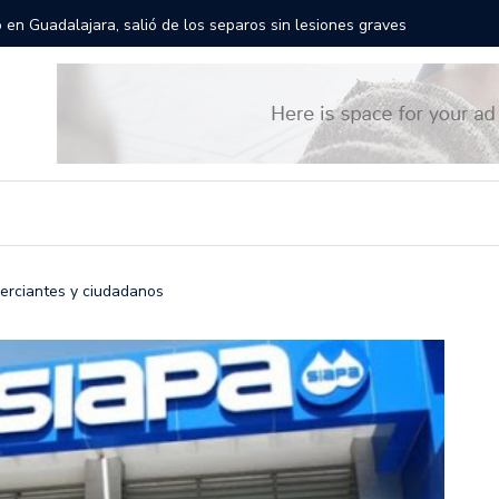
erán las calles de Guadalajara: aparta la fecha
Todo lis
merciantes y ciudadanos