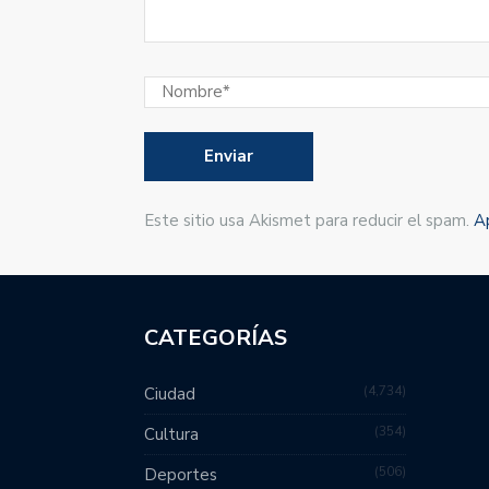
Este sitio usa Akismet para reducir el spam.
A
CATEGORÍAS
4,734
Ciudad
354
Cultura
506
Deportes