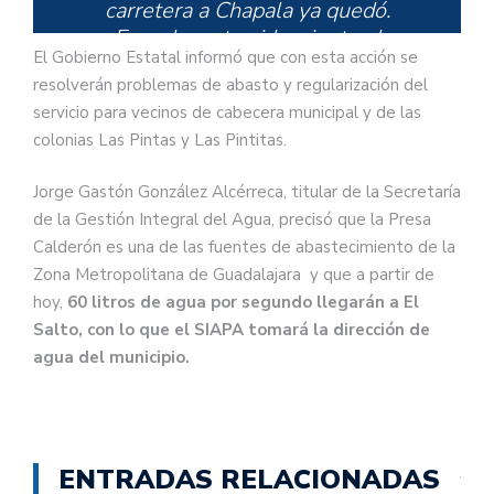
carretera a Chapala ya quedó.
Escucha este video; junto al
El Gobierno Estatal informó que con esta acción se
alcalde
@RSantillanCts
, te
resolverán problemas de abasto y regularización del
platicamos todos los detalles:
servicio para vecinos de cabecera municipal y de las
pic.twitter.com/uPahnJA7Le
colonias Las Pintas y Las Pintitas.
Jorge Gastón González Alcérreca, titular de la Secretaría
de la Gestión Integral del Agua, precisó que la Presa
— Enrique Alfaro
Calderón es una de las fuentes de abastecimiento de la
(@EnriqueAlfaroR)
August 7,
Zona Metropolitana de Guadalajara y que a partir de
2020
hoy,
60 litros de agua por segundo llegarán a El
Salto, con lo que el SIAPA tomará la dirección de
agua del municipio.
ENTRADAS RELACIONADAS