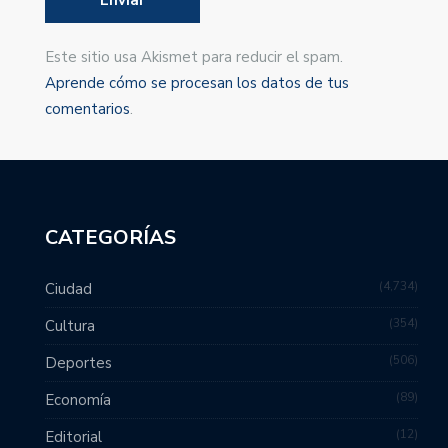
Este sitio usa Akismet para reducir el spam.
Aprende cómo se procesan los datos de tus
comentarios
.
CATEGORÍAS
4,734
Ciudad
354
Cultura
506
Deportes
89
Economía
12
Editorial