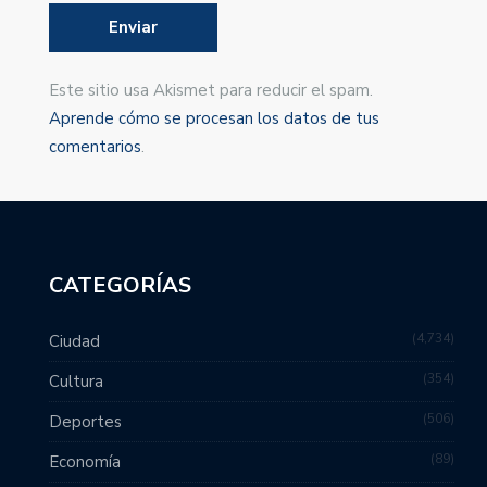
Este sitio usa Akismet para reducir el spam.
Aprende cómo se procesan los datos de tus
comentarios
.
CATEGORÍAS
4,734
Ciudad
354
Cultura
506
Deportes
89
Economía