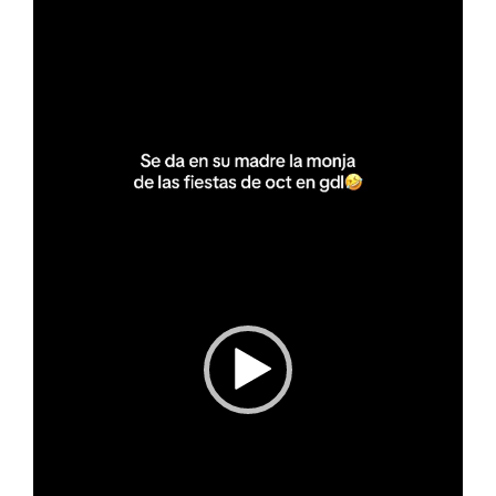
de
vídeo