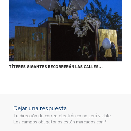
TÍTERES GIGANTES RECORRERÁN LAS CALLES…
T
Dejar una respuesta
Tu dirección de correo electrónico no será visible.
Los campos obligatorios están marcados con *