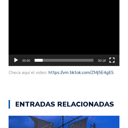
00:00
00:18
Checa aquí el video:
https://vm.tiktok.com/ZMj5E4gES
ENTRADAS RELACIONADAS