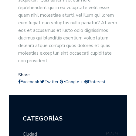
sequatur? Quis autem vel eum iure
reprehenderit qui in ea voluptate velit esse
quam nihil molestiae aturti, vel illum qui lorem
eum fugiat quo voluptas nulla pariatur? At vero
eos et accusamus et iusto odio dignissimos
ducimus qui blanditiis esentium voluptatum
deleniti atque corrupti quos dolores et quas
molestias excepturi sint occaecati cupiditate
non provident,
Share
Facebook
Twitter
Google +
Pinterest
CATEGORÍAS
4,734
Ciudad