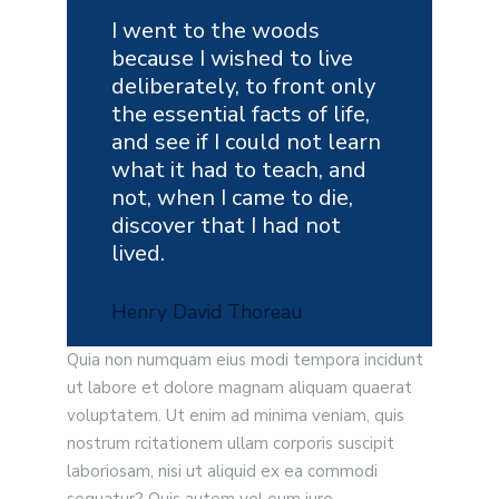
I went to the woods
because I wished to live
deliberately, to front only
the essential facts of life,
and see if I could not learn
what it had to teach, and
not, when I came to die,
discover that I had not
lived.
Henry David Thoreau
Quia non numquam eius modi tempora incidunt
ut labore et dolore magnam aliquam quaerat
voluptatem. Ut enim ad minima veniam, quis
nostrum rcitationem ullam corporis suscipit
laboriosam, nisi ut aliquid ex ea commodi