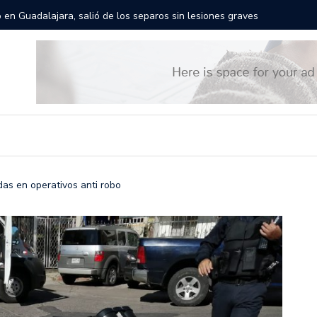
rán las calles de Guadalajara: aparta la fecha
Todo list
as en operativos anti robo