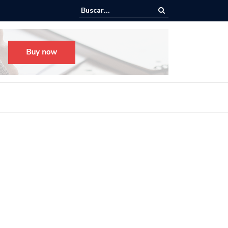
o para el Festival Desfile Día de Muertos 2025 en Guadalajara