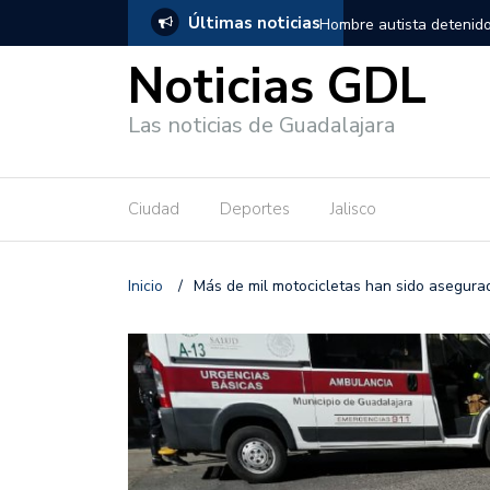
Últimas noticias
, salió de los separos sin lesiones graves
Títeres gigantes recorre
Noticias GDL
Las noticias de Guadalajara
Ciudad
Deportes
Jalisco
Inicio
/
Más de mil motocicletas han sido asegurad