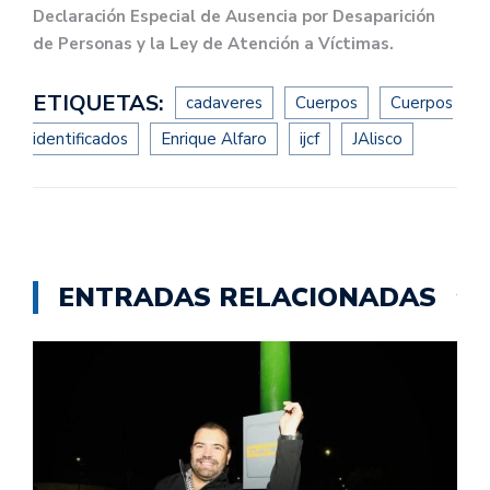
Declaración Especial de Ausencia por Desaparición
de Personas y la Ley de Atención a Víctimas.
ETIQUETAS:
cadaveres
Cuerpos
Cuerpos
identificados
Enrique Alfaro
ijcf
JAlisco
ENTRADAS RELACIONADAS