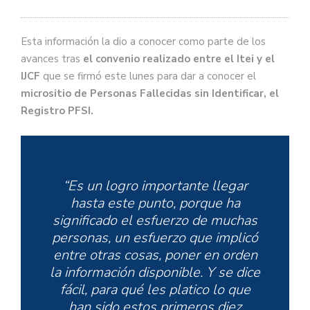
Esta información la dio a conocer como parte de los
avances tras
el convenio realizado entre el Itei y el
IJCF
que se firmó este lunes para dar a conocer el
micrositio de Personas Fallecidas sin Identificar, el
Registro PFSI.
“Es un logro importante llegar
hasta este punto, porque ha
significado el esfuerzo de muchas
personas, un esfuerzo que implicó
entre otras cosas, poner en orden
la información disponible. Y se dice
fácil, para qué les platico lo que
han sido estos primeros diez