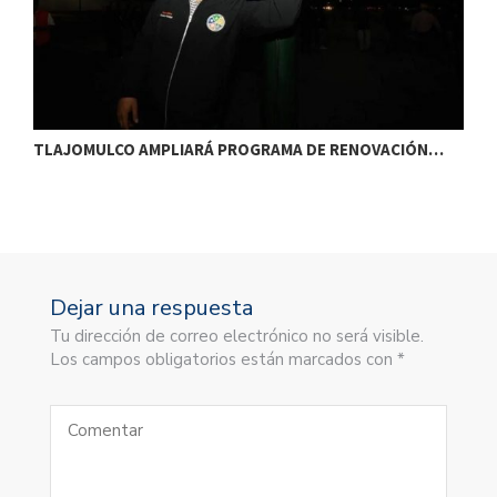
TLAJOMULCO AMPLIARÁ PROGRAMA DE RENOVACIÓN…
T
Dejar una respuesta
Tu dirección de correo electrónico no será visible.
Los campos obligatorios están marcados con *