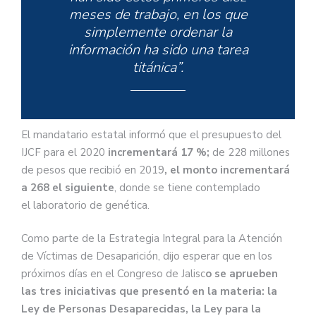
meses de trabajo, en los que
simplemente ordenar la
información ha sido una tarea
titánica”.
El mandatario estatal informó que el presupuesto del
IJCF para el 2020
incrementará 17 %;
de 228 millones
de pesos que recibió en 2019
, el monto incrementará
a 268 el siguiente
, donde se tiene contemplado
el laboratorio de genética.
Como parte de la Estrategia Integral para la Atención
de Víctimas de Desaparición, dijo esperar que en los
próximos días en el Congreso de Jalisc
o se aprueben
las tres iniciativas que presentó en la materia: la
Ley de Personas Desaparecidas, la Ley para la