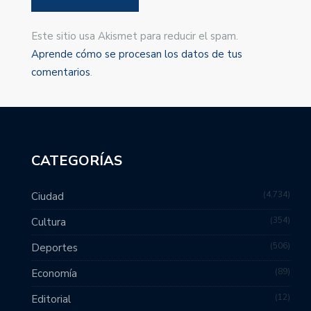
Este sitio usa Akismet para reducir el spam.
Aprende cómo se procesan los datos de tus
comentarios
.
CATEGORÍAS
4,734
Ciudad
354
Cultura
506
Deportes
89
Economía
12
Editorial