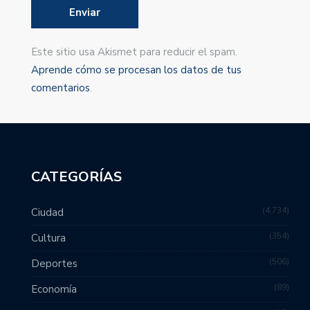
Este sitio usa Akismet para reducir el spam.
Aprende cómo se procesan los datos de tus
comentarios
.
CATEGORÍAS
4,734
Ciudad
354
Cultura
506
Deportes
89
Economía