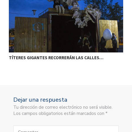
TÍTERES GIGANTES RECORRERÁN LAS CALLES…
T
Dejar una respuesta
Tu dirección de correo electrónico no será visible.
Los campos obligatorios están marcados con *