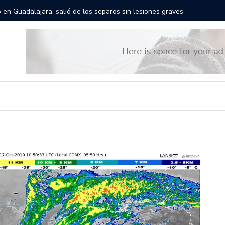
rán las calles de Guadalajara: aparta la fecha
Todo list