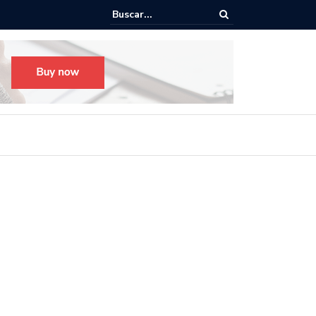
o para el Festival Desfile Día de Muertos 2025 en Guadalajara