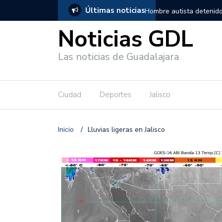
Últimas noticias
, salió de los separos sin lesiones graves
Títeres gigantes recorre
Noticias GDL
Las noticias de Guadalajara
Ciudad
Deportes
Jalisco
Inicio
/
Lluvias ligeras en Jalisco