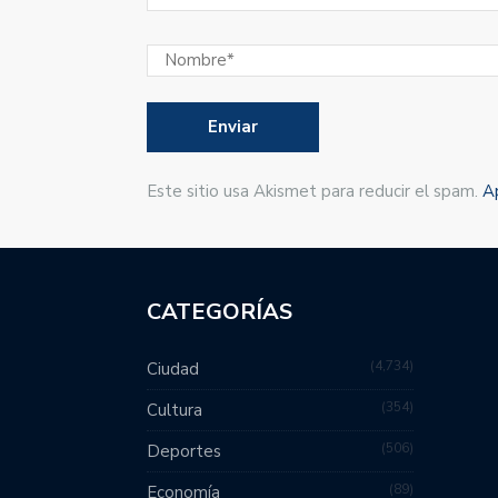
Este sitio usa Akismet para reducir el spam.
A
CATEGORÍAS
4,734
Ciudad
354
Cultura
506
Deportes
89
Economía