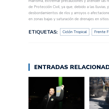
marítima, extremar precauciones y atender las 
de Protección Civil, ya que, debido a las lluvias,
desbordamientos de ríos y arroyos o afectacion
en zonas bajas y saturación de drenajes en sitios
ETIQUETAS:
Ciclón Tropical
Frente F
ENTRADAS RELACIONA