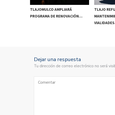
RRIDOS
TLAJOMULCO AMPLIARÁ
TLAJO REF
UITOS…
PROGRAMA DE RENOVACIÓN…
MANTENIMI
VIALIDADE
Dejar una respuesta
Tu dirección de correo electrónico no será vi