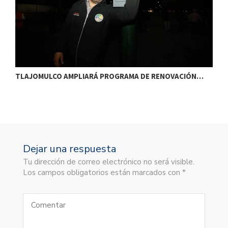
TLAJOMULCO AMPLIARÁ PROGRAMA DE RENOVACIÓN…
T
Dejar una respuesta
Tu dirección de correo electrónico no será visible.
Los campos obligatorios están marcados con *