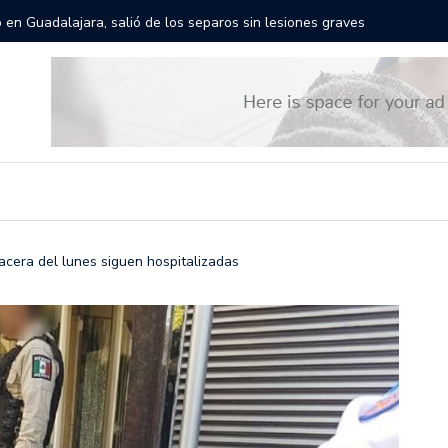
rán las calles de Guadalajara: aparta la fecha
Todo list
lacera del lunes siguen hospitalizadas