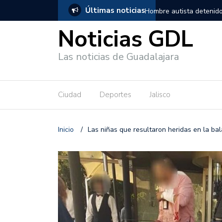
Últimas noticias
, salió de los separos sin lesiones graves
Títeres gigantes recorre
Noticias GDL
Las noticias de Guadalajara
Ciudad
Deportes
Jalisco
Inicio
/
Las niñas que resultaron heridas en la ba