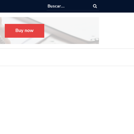
o para el Festival Desfile Día de Muertos 2025 en Guadalajara