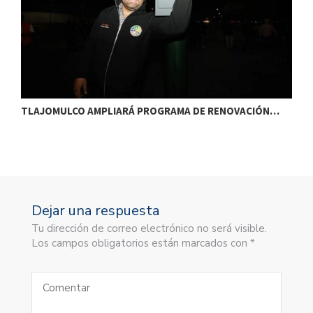
TLAJOMULCO AMPLIARÁ PROGRAMA DE RENOVACIÓN…
T
Dejar una respuesta
Tu dirección de correo electrónico no será visible.
Los campos obligatorios están marcados con *