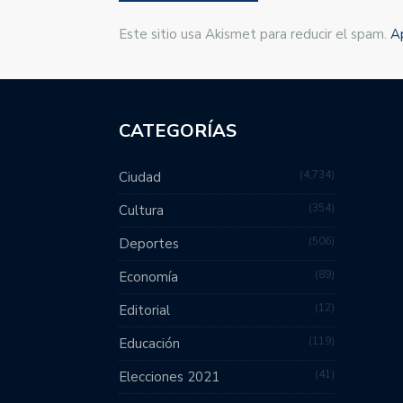
Este sitio usa Akismet para reducir el spam.
A
CATEGORÍAS
4,734
Ciudad
354
Cultura
506
Deportes
89
Economía
12
Editorial
119
Educación
41
Elecciones 2021