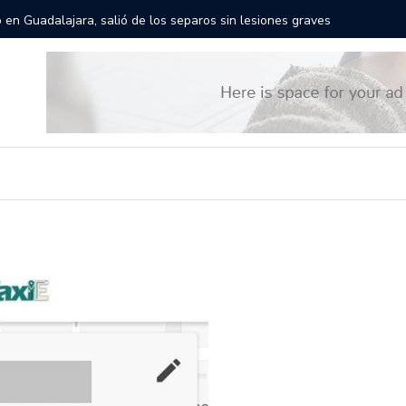
rán las calles de Guadalajara: aparta la fecha
Todo list