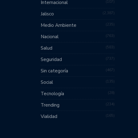
107
Internacional
2,387
Jalisco
235
Medio Ambiente
763
Nacional
583
Salud
737
Seguridad
467
Sin categoría
135
Social
28
Tecnología
234
Trending
165
Vialidad