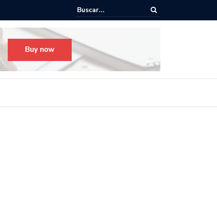
o para el Festival Desfile Día de Muertos 2025 en Guadalajara