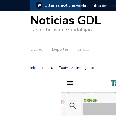
Últimas noticias
, salió de los separos sin lesiones graves
Títeres gigantes recorre
Noticias GDL
Las noticias de Guadalajara
Ciudad
Deportes
Jalisco
Inicio
/
Lanzan Taxímetro inteligente