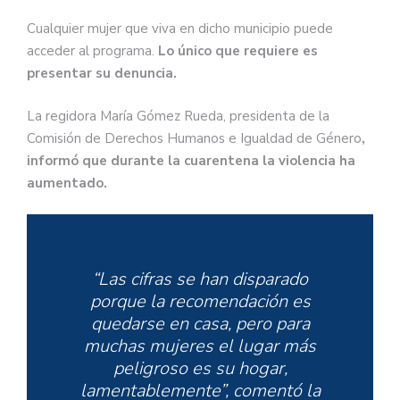
Cualquier mujer que viva en dicho municipio puede
acceder al programa.
Lo único que requiere es
presentar su denuncia.
La regidora María Gómez Rueda, presidenta de la
Comisión de Derechos Humanos e Igualdad de Género
,
informó que durante la cuarentena la violencia ha
aumentado.
“Las cifras se han disparado
porque la recomendación es
quedarse en casa, pero para
muchas mujeres el lugar más
peligroso es su hogar,
lamentablemente”, comentó la