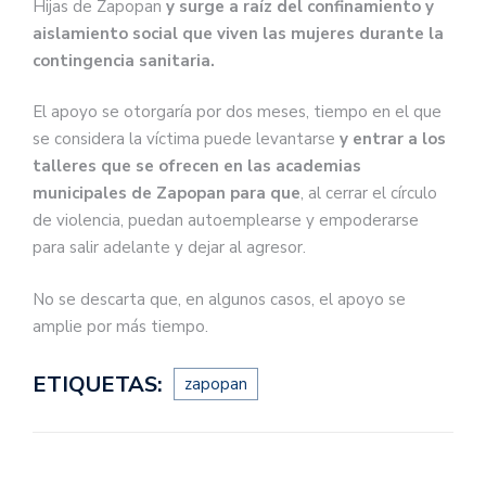
Hijas de Zapopan
y surge a raíz del confinamiento y
aislamiento social que viven las mujeres durante la
contingencia sanitaria.
— Pablo Lemus Navarro
El apoyo se otorgaría por dos meses, tiempo en el que
(@PabloLemusN)
May 12, 2020
se considera la víctima puede levantarse
y entrar a los
talleres que se ofrecen en las academias
municipales de Zapopan para que
, al cerrar el círculo
de violencia, puedan autoemplearse y empoderarse
para salir adelante y dejar al agresor.
No se descarta que, en algunos casos, el apoyo se
amplie por más tiempo.
ETIQUETAS:
zapopan