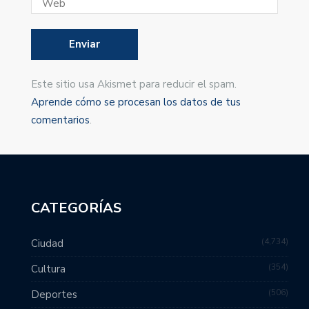
Este sitio usa Akismet para reducir el spam.
Aprende cómo se procesan los datos de tus
comentarios
.
CATEGORÍAS
4,734
Ciudad
354
Cultura
506
Deportes