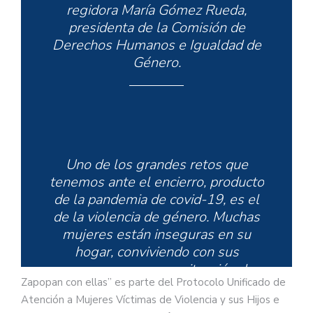
regidora María Gómez Rueda,
presidenta de la Comisión de
Derechos Humanos e Igualdad de
Género.
Uno de los grandes retos que
tenemos ante el encierro, producto
de la pandemia de covid-19, es el
de la violencia de género. Muchas
mujeres están inseguras en su
hogar, conviviendo con sus
agresores y en una situación de
Zapopan con ellas” es parte del Protocolo Unificado de
riesgo.
Atención a Mujeres Víctimas de Violencia y sus Hijos e
pic.twitter.com/0enfQXJuga