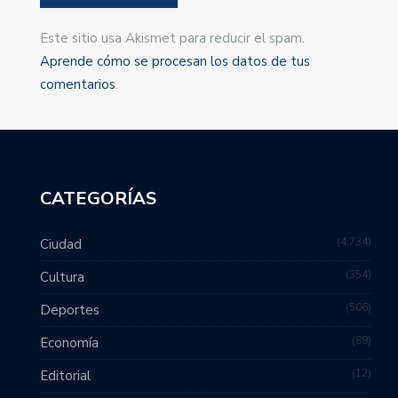
Este sitio usa Akismet para reducir el spam.
Aprende cómo se procesan los datos de tus
comentarios
.
CATEGORÍAS
4,734
Ciudad
354
Cultura
506
Deportes
89
Economía
12
Editorial