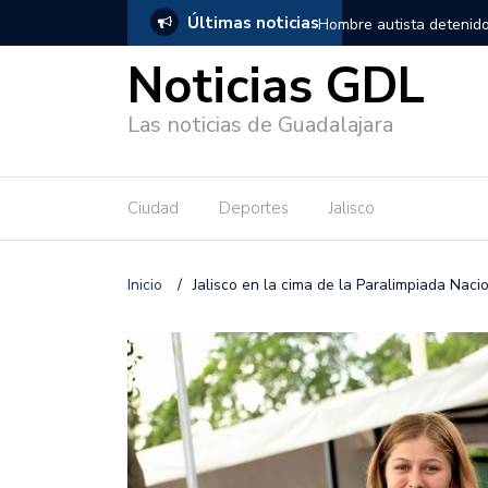
Últimas noticias
, salió de los separos sin lesiones graves
Títeres gigantes recorre
Noticias GDL
Las noticias de Guadalajara
Ciudad
Deportes
Jalisco
Inicio
/
Jalisco en la cima de la Paralimpiada Naci