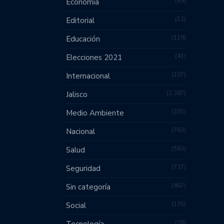
89
Economía
12
Editorial
119
Educación
41
Elecciones 2021
107
Internacional
2,387
Jalisco
235
Medio Ambiente
763
Nacional
583
Salud
737
Seguridad
467
Sin categoría
135
Social
28
Tecnología