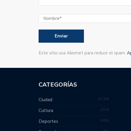
Este sitio usa Akismet para reducir el spam.
A
CATEGORÍAS
4,734
Ciudad
354
Cultura
506
Deportes