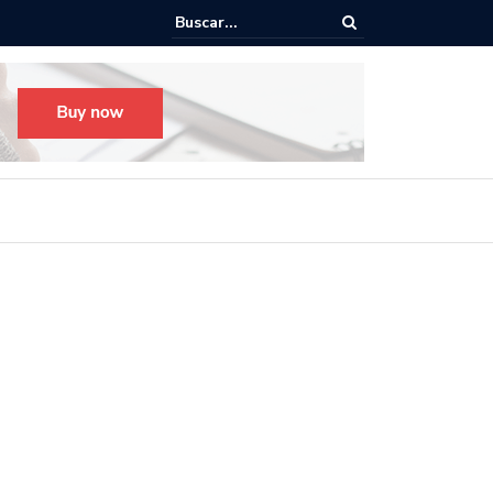
o para el Festival Desfile Día de Muertos 2025 en Guadalajara