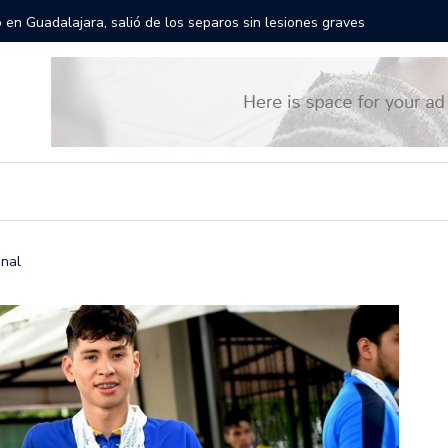
rán las calles de Guadalajara: aparta la fecha
Todo list
onal