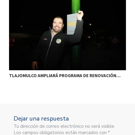
TLAJOMULCO AMPLIARÁ PROGRAMA DE RENOVACIÓN…
T
Dejar una respuesta
Tu dirección de correo electrónico no será visible.
Los campos obligatorios están marcados con *