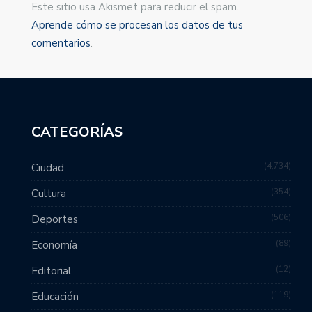
Este sitio usa Akismet para reducir el spam.
Aprende cómo se procesan los datos de tus
comentarios
.
CATEGORÍAS
4,734
Ciudad
354
Cultura
506
Deportes
89
Economía
12
Editorial
119
Educación