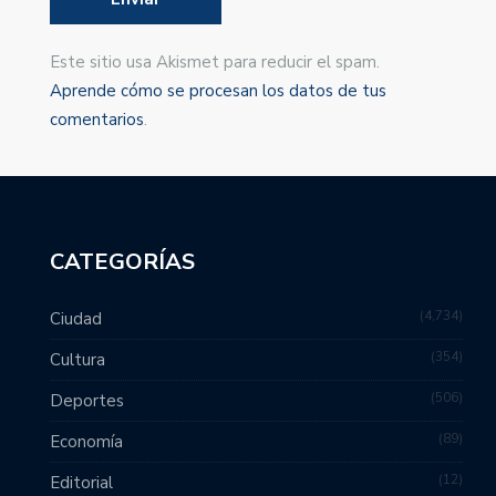
Este sitio usa Akismet para reducir el spam.
Aprende cómo se procesan los datos de tus
comentarios
.
CATEGORÍAS
4,734
Ciudad
354
Cultura
506
Deportes
89
Economía
12
Editorial