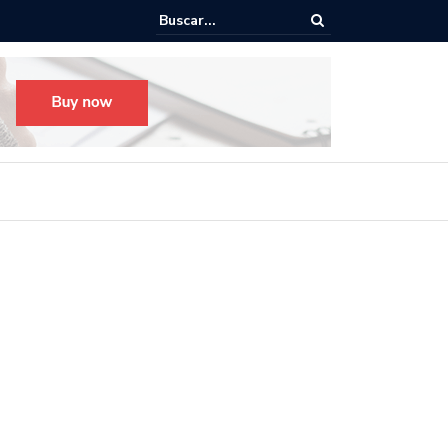
o para el Festival Desfile Día de Muertos 2025 en Guadalajara