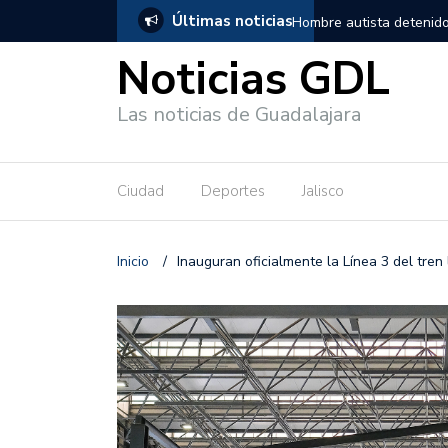
Últimas noticias
, salió de los separos sin lesiones graves
Títeres gigantes recorre
Noticias GDL
Las noticias de Guadalajara
Ciudad
Deportes
Jalisco
Inicio
/
Inauguran oficialmente la Línea 3 del tren 