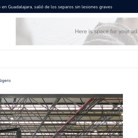
rán las calles de Guadalajara: aparta la fecha
Todo list
ligero