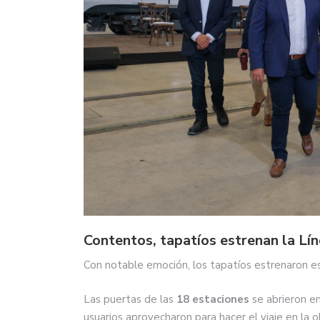
Contentos, tapatíos estrenan la Lín
Con notable emoción, los tapatíos estrenaron est
Las puertas de las
18 estaciones
se abrieron e
usuarios aprovecharon para hacer el viaje en la 