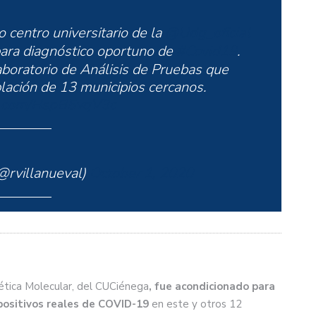
o centro universitario de la
@Udg_oficial
para diagnóstico oportuno de
#Covid19
.
boratorio de Análisis de Pruebas que
blación de 13 municipios cercanos.
er.com/HspB5vqV3c
@rvillanueval)
October 1, 2020
nética Molecular, del CUCiénega
, fue acondicionado para
 positivos reales de COVID-19
en este y otros 12