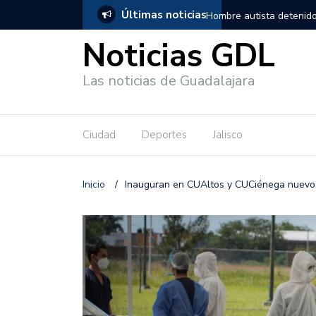
Últimas noticias
, salió de los separos sin lesiones graves
Títeres gigantes recorre
Noticias GDL
Las noticias de Guadalajara
Ciudad
Deportes
Jalisco
Inicio
/
Inauguran en CUAltos y CUCiénega nuevos