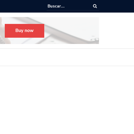
o para el Festival Desfile Día de Muertos 2025 en Guadalajara