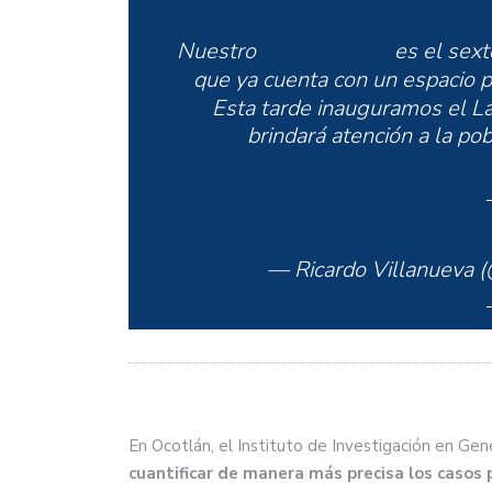
Nuestro
@cuci_oficial
es el sext
que ya cuenta con un espacio 
Esta tarde inauguramos el La
brindará atención a la po
pic.twitt
— Ricardo Villanueva (
En Ocotlán, el Instituto de Investigación en Ge
cuantificar de manera más precisa los casos