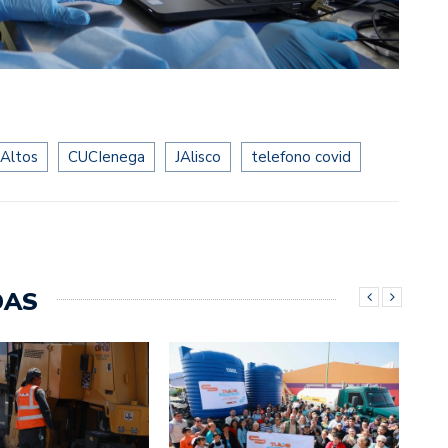
Altos
CUCIenega
JAlisco
telefono covid
DAS