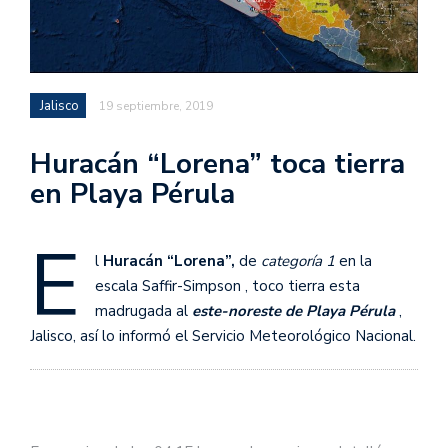
Jalisco
19 septiembre, 2019
Huracán “Lorena” toca tierra
en Playa Pérula
E
l
Huracán “Lorena”,
de
categoría 1
en la
escala Saffir-Simpson , toco tierra esta
madrugada al
este-noreste de Playa Pérula
,
Jalisco, así lo informó el Servicio Meteorológico Nacional.