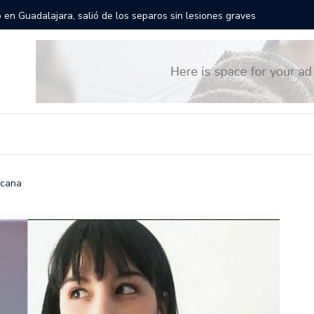
rán las calles de Guadalajara: aparta la fecha
Todo list
icana