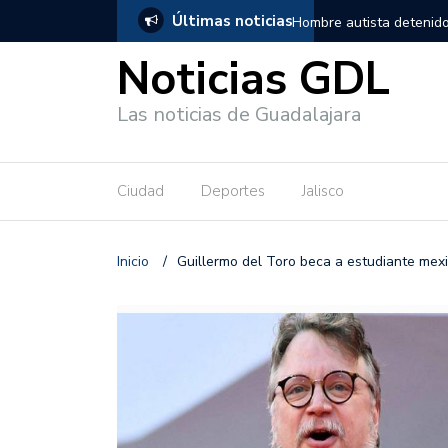
Últimas noticias
, salió de los separos sin lesiones graves
Títeres gigantes recorre
Noticias GDL
Las noticias de Guadalajara
Ciudad
Deportes
Jalisco
Inicio
/
Guillermo del Toro beca a estudiante mex