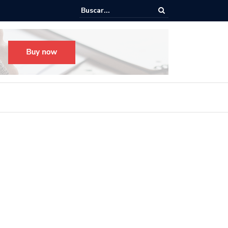
o para el Festival Desfile Día de Muertos 2025 en Guadalajara