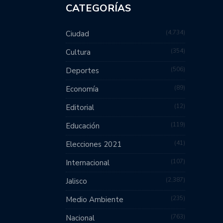
CATEGORÍAS
4,734
Ciudad
354
Cultura
506
Deportes
89
Economía
12
Editorial
119
Educación
41
Elecciones 2021
107
Internacional
2,387
Jalisco
235
Medio Ambiente
763
Nacional