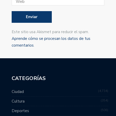
Este sitio usa Akismet para reducir el spam.
Aprende cómo se procesan los datos de tus
comentarios
.
CATEGORÍAS
4,734
Ciudad
354
Cultura
506
Deportes