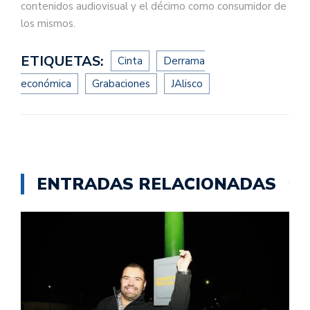
contenidos audiovisual y el décimo como consumidor de
los mismos.
ETIQUETAS:
Cinta
Derrama
económica
Grabaciones
JAlisco
ENTRADAS RELACIONADAS