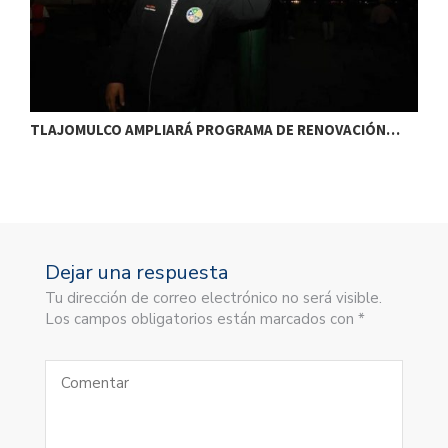
TLAJOMULCO AMPLIARÁ PROGRAMA DE RENOVACIÓN…
T
Dejar una respuesta
Tu dirección de correo electrónico no será visible.
Los campos obligatorios están marcados con *