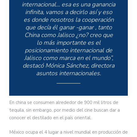
internacional… esa es una ganancia
infinita, vamos a decirlo así y eso
es donde nosotros la cooperación
que decía él ganar -ganar , tanto
China como Jalisco ¿no? creo que
lo más importante es el
posicionamiento internacional de
Jalisco como marca en el mundo”,
destacó Mónica Sánchez, directora
asuntos internacionales.
En china se consumen alrededor de 900 mil litros de
tequila, sin embargo, por medio del cine buscan dar a
conocer el destilado en el país oriental.
México ocupa el 4 lugar a nivel mundial en producción de