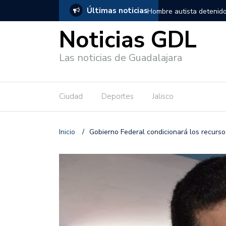
Últimas noticias
, salió de los separos sin lesiones graves
Títeres gigantes recorre
Noticias GDL
Las noticias de Guadalajara
Ciudad
Deportes
Jalisco
Inicio
/
Gobierno Federal condicionará los recurso