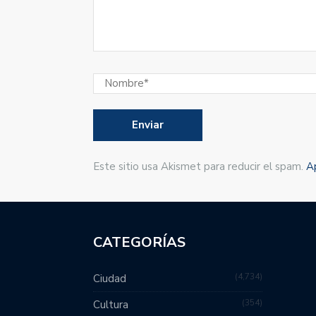
Este sitio usa Akismet para reducir el spam.
A
CATEGORÍAS
4,734
Ciudad
354
Cultura