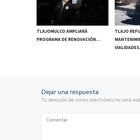
RRIDOS
TLAJOMULCO AMPLIARÁ
TLAJO REF
UITOS…
PROGRAMA DE RENOVACIÓN…
MANTENIMI
VIALIDADE
Dejar una respuesta
Tu dirección de correo electrónico no será vi