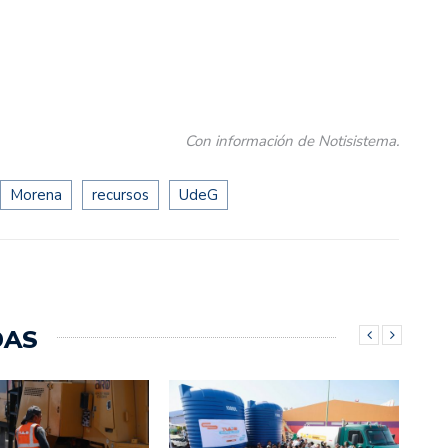
Con información de Notisistema.
Morena
recursos
UdeG
DAS