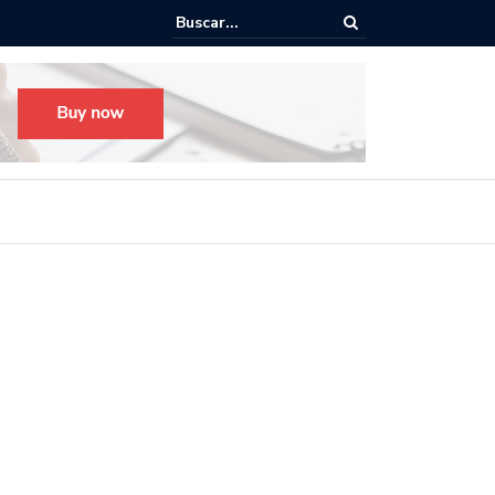
o para el Festival Desfile Día de Muertos 2025 en Guadalajara