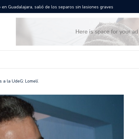
rán las calles de Guadalajara: aparta la fecha
Todo list
s a la UdeG: Lomelí.