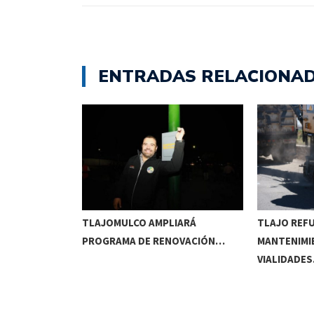
ENTRADAS RELACIONA
RRIDOS
TLAJOMULCO AMPLIARÁ
TLAJO REF
UITOS…
PROGRAMA DE RENOVACIÓN…
MANTENIMI
VIALIDADE