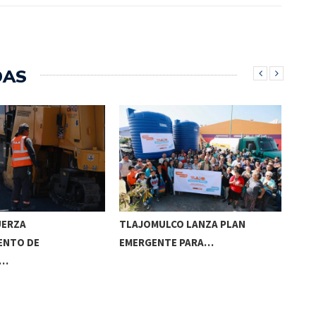
DAS
UERZA
TLAJOMULCO LANZA PLAN
GER
ENTO DE
EMERGENTE PARA…
REC
S…