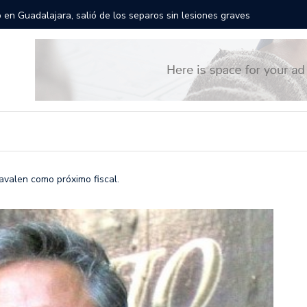
rán las calles de Guadalajara: aparta la fecha
Todo list
avalen como próximo fiscal.