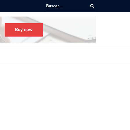
o para el Festival Desfile Día de Muertos 2025 en Guadalajara