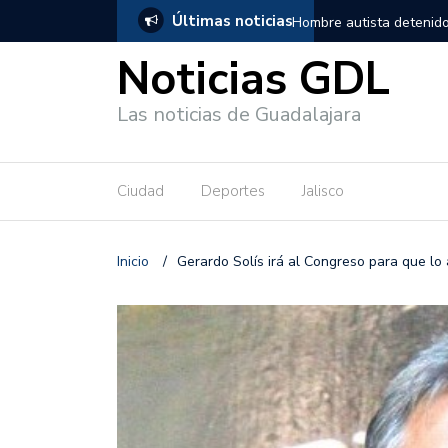
Últimas noticias
, salió de los separos sin lesiones graves
Títeres gigantes recorre
Noticias GDL
Las noticias de Guadalajara
Ciudad
Deportes
Jalisco
Inicio
/
Gerardo Solís irá al Congreso para que lo 