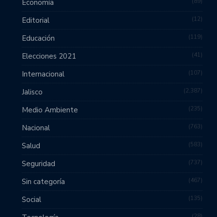
89
Economía
12
Editorial
119
Educación
41
Elecciones 2021
107
Internacional
2,387
Jalisco
235
Medio Ambiente
763
Nacional
583
Salud
737
Seguridad
467
Sin categoría
135
Social
28