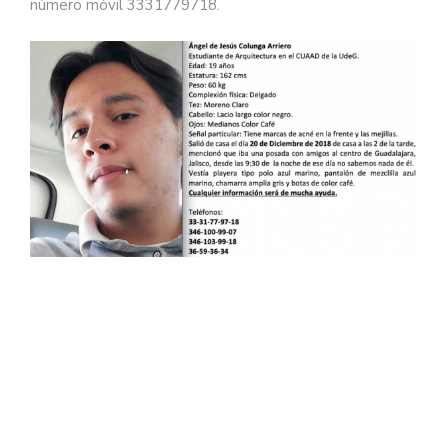
número móvil 3331779718.