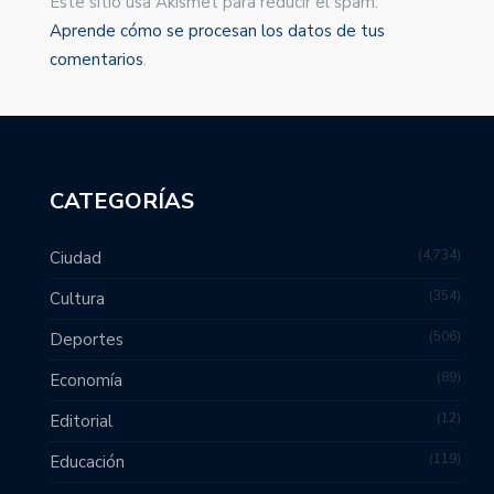
Este sitio usa Akismet para reducir el spam.
Aprende cómo se procesan los datos de tus
comentarios
.
CATEGORÍAS
4,734
Ciudad
354
Cultura
506
Deportes
89
Economía
12
Editorial
119
Educación