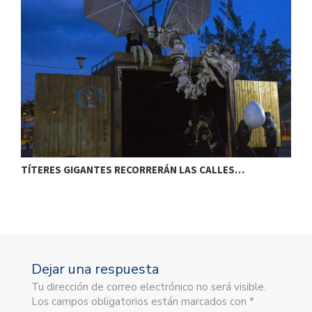
TÍTERES GIGANTES RECORRERÁN LAS CALLES…
T
Dejar una respuesta
Tu dirección de correo electrónico no será visible.
Los campos obligatorios están marcados con *