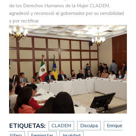
de los Derechos Humanos de la Mujer CLADEM,
agradeció y reconoció al gobernador por su sensibilidad
y por rectificar.
ETIQUETAS:
CLADEM
Disculpa
Enrique
Alfaro
Feministas
Igualdad