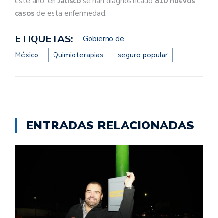
este año, en
Jalisco
se han diagnosticado
810 nuevos
casos
de esta enfermedad.
ETIQUETAS:
Gobierno de
México
Quimioterapias
seguro popular
ENTRADAS RELACIONADAS