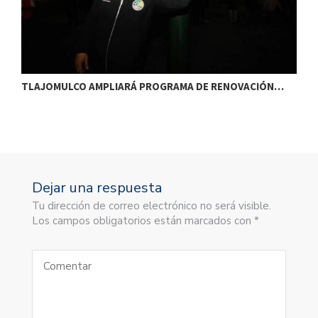
TLAJOMULCO AMPLIARÁ PROGRAMA DE RENOVACIÓN…
T
Dejar una respuesta
Tu dirección de correo electrónico no será visible.
Los campos obligatorios están marcados con *