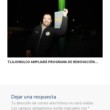
TLAJOMULCO AMPLIARÁ PROGRAMA DE RENOVACIÓN…
T
Dejar una respuesta
Tu dirección de correo electrónico no será visible.
Los campos obligatorios están marcados con *