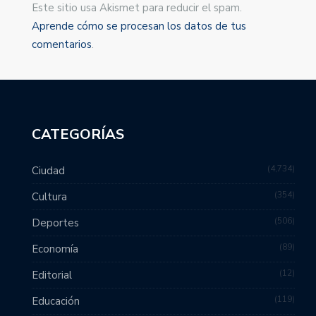
Este sitio usa Akismet para reducir el spam.
Aprende cómo se procesan los datos de tus
comentarios
.
CATEGORÍAS
4,734
Ciudad
354
Cultura
506
Deportes
89
Economía
12
Editorial
119
Educación