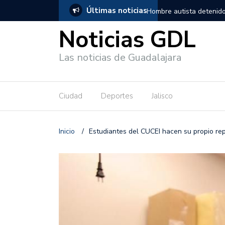
Últimas noticias
, salió de los separos sin lesiones graves
Títeres gigantes recorre
Noticias GDL
Las noticias de Guadalajara
Ciudad
Deportes
Jalisco
Inicio
/
Estudiantes del CUCEI hacen su propio re