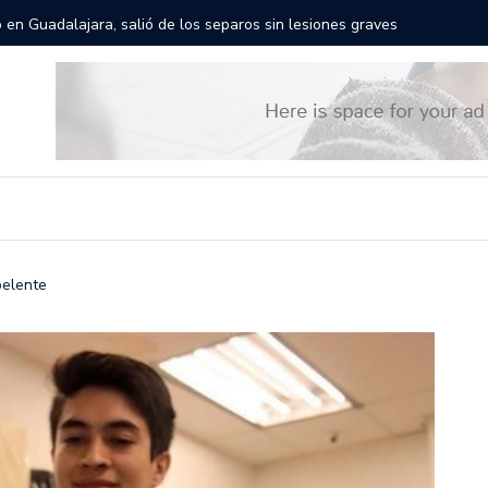
rán las calles de Guadalajara: aparta la fecha
Todo list
pelente