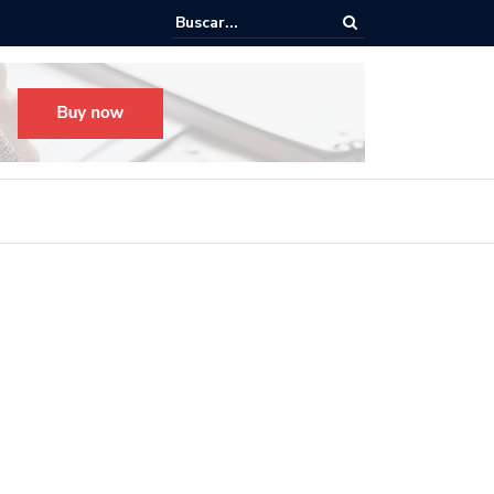
o para el Festival Desfile Día de Muertos 2025 en Guadalajara