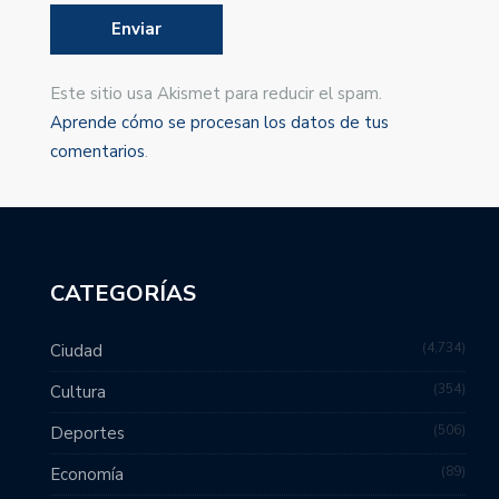
Este sitio usa Akismet para reducir el spam.
Aprende cómo se procesan los datos de tus
comentarios
.
CATEGORÍAS
4,734
Ciudad
354
Cultura
506
Deportes
89
Economía