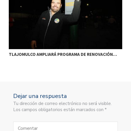
TLAJOMULCO AMPLIARÁ PROGRAMA DE RENOVACIÓN…
T
Dejar una respuesta
Tu dirección de correo electrónico no será visible.
Los campos obligatorios están marcados con *